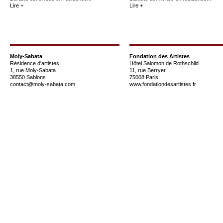
Lire +
Lire +
Moly-Sabata
Fondation des Artistes
Résidence d'artistes
Hôtel Salomon de Rothschild
1, rue Moly-Sabata
11, rue Berryer
38550 Sablons
75008 Paris
contact@moly-sabata.com
www.fondationdesartistes.fr