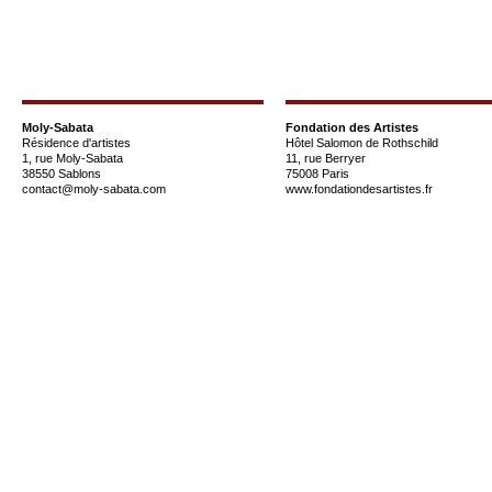
Moly-Sabata
Fondation des Artistes
Résidence d'artistes
Hôtel Salomon de Rothschild
1, rue Moly-Sabata
11, rue Berryer
38550 Sablons
75008 Paris
contact@moly-sabata.com
www.fondationdesartistes.fr