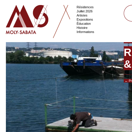
Résidences
Juillet 2026
Artistes
Expositions
Éducation
Histoire
Informations
R
&
← Pr