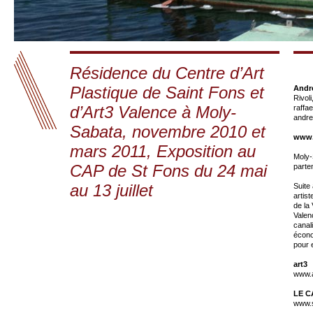
Résidence du Centre d’Art
Plastique de Saint Fons et
Andr
Rivoli
d’Art3 Valence à Moly-
raffa
andre
Sabata, novembre 2010 et
www.
mars 2011, Exposition au
Moly-
CAP de St Fons du 24 mai
parte
au 13 juillet
Suite 
artist
de la
Valen
canal
écono
pour 
art3
www.a
LE C
www.s