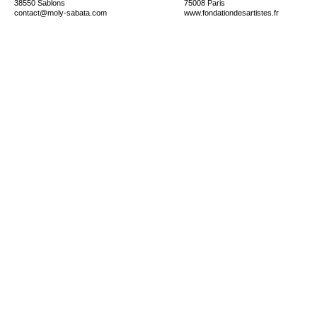
38550 Sablons
75008 Paris
contact@moly-sabata.com
www.fondationdesartistes.fr