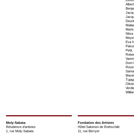
Alber
Benja
Jacqu
Jacqu
Deunf
Maila
Maris
Nitsa
Meyer
Eva N
Pakui
Petit
Rober
Vamme
Dom R
Rouss
Samar
Maxim
Tujag
Olivi
Verdi
Willi
Moly-Sabata
Fondation des Artistes
Résidence d'artistes
Hôtel Salomon de Rothschild
1, rue Moly-Sabata
11, rue Berryer