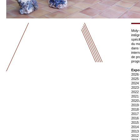
Moly-
intég
spéci
du ma
dans l
inter
de pr
progr
Expos
2026
2025
2024
2023
2022
2021
2020
2019
2018
2017
2016
2015
2014
2013
2012
2011