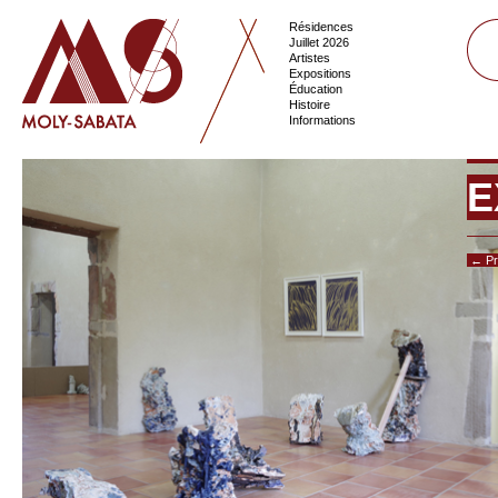
Résidences
Juillet 2026
Artistes
Expositions
Éducation
Histoire
Informations
E
← Pr