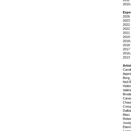
2010
Expos
2026
2023
2022
2022
2021
2019
2018
2018
2017
2016
2013
Artis
Carol
Appri
Borg,
Neïl 
Hélèn
Valér
Brodi
Caraz
Chaud
Cresp
Dalba
Marc 
Rebec
Josép
Etien
Leono