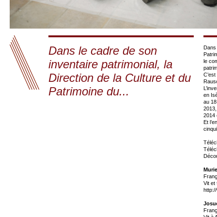
Dans le cadre de son
Dans 
Patri
inventaire patrimonial, la
le co
patri
Direction de la Culture et du
C’est
Rausc
Patrimoine du...
L’inv
en Is
au 18
2013,
2014 
Et l’
cinqu
Téléch
Téléc
Découv
Muri
Franç
Vit et
http:
Josu
Franç
Vit à