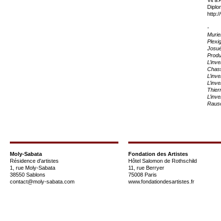
Diplo
http:
-
Murie
Plexi
Josué
Produ
L’inv
Chas
L’inv
L’inv
Thier
L’inv
Raus
Moly-Sabata
Fondation des Artistes
Résidence d'artistes
Hôtel Salomon de Rothschild
1, rue Moly-Sabata
11, rue Berryer
38550 Sablons
75008 Paris
contact@moly-sabata.com
www.fondationdesartistes.fr