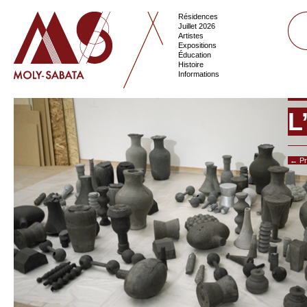
Résidences
Juillet 2026
Artistes
Expositions
Éducation
Histoire
Informations
L
← Pr