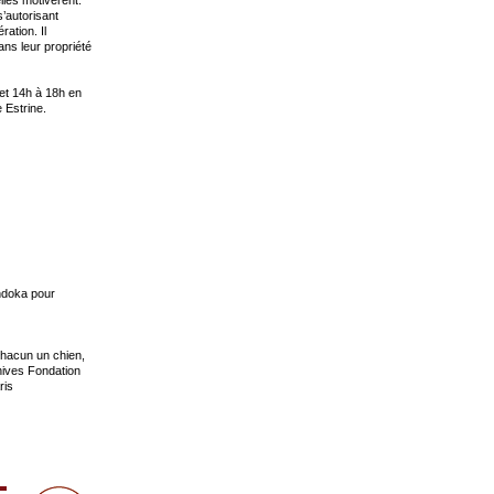
’autorisant
ation. Il
ns leur propriété
et 14h à 18h en
 Estrine.
Andoka pour
chacun un chien,
ives Fondation
ris