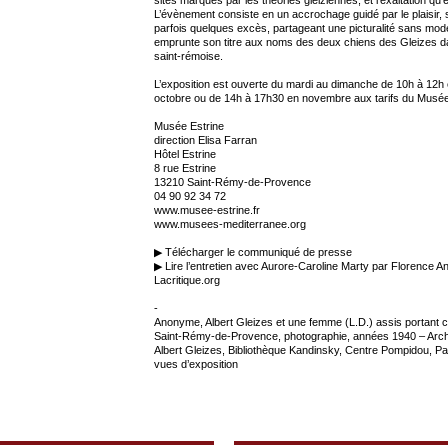
L’évènement consiste en un accrochage guidé par le plaisir, s
parfois quelques excès, partageant une picturalité sans modér
emprunte son titre aux noms des deux chiens des Gleizes da
saint-rémoise.
L’exposition est ouverte du mardi au dimanche de 10h à 12h 
octobre ou de 14h à 17h30 en novembre aux tarifs du Musée
Musée Estrine
direction Elisa Farran
Hôtel Estrine
8 rue Estrine
13210 Saint-Rémy-de-Provence
04 90 92 34 72
www.musee-estrine.fr
www.musees-mediterranee.org
▶ Télécharger le communiqué de presse
▶ Lire l’entretien avec Aurore-Caroline Marty par Florence 
Lacritique.org
-
Anonyme, Albert Gleizes et une femme (L.D.) assis portant 
Saint-Rémy-de-Provence, photographie, années 1940 – Arch
Albert Gleizes, Bibliothèque Kandinsky, Centre Pompidou, Pa
vues d’exposition