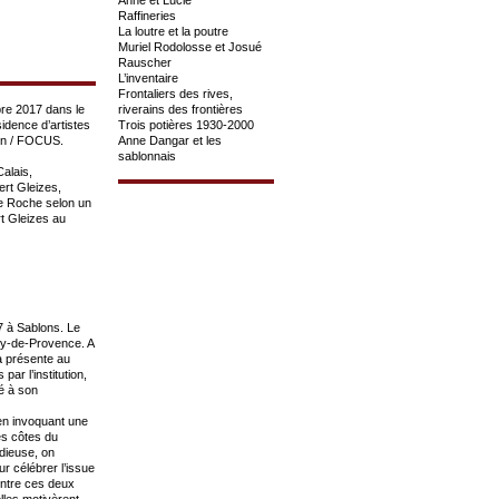
Raffineries
La loutre et la poutre
Muriel Rodolosse et Josué
Rauscher
L’inventaire
Frontaliers des rives,
re 2017 dans le
riverains des frontières
idence d’artistes
Trois potières 1930-2000
on / FOCUS.
Anne Dangar et les
sablonnais
alais,
ert Gleizes,
te Roche selon un
rt Gleizes au
7 à Sablons. Le
my-de-Provence. A
a présente au
ar l’institution,
pé à son
 en invoquant une
es côtes du
udieuse, on
r célébrer l’issue
 entre ces deux
elles motivèrent.