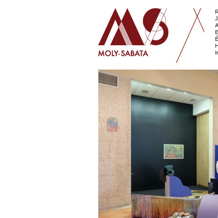
R
J
A
E
É
H
I