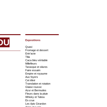
OU
Expositions
Quasi
Fromage et dessert
Entr’acte
Tilia
Caca bleu véritable
Millefleurs
Tarasque et silures
Faire essaim
Empire et royaume
Aux foyers
Cet élixir
Translation et rotation
Glaise rousse
Azur et Bermudes
Fleurs dans la pluie
Whisky et Tabou
En crue
Les épis Girardon
Anne et Lucie