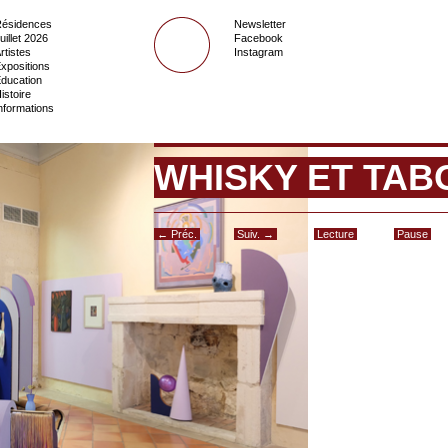
ésidences
Newsletter
uillet 2026
Facebook
rtistes
Instagram
xpositions
ducation
istoire
nformations
WHISKY ET TAB
← Préc.
Suiv. →
Lecture
Pause