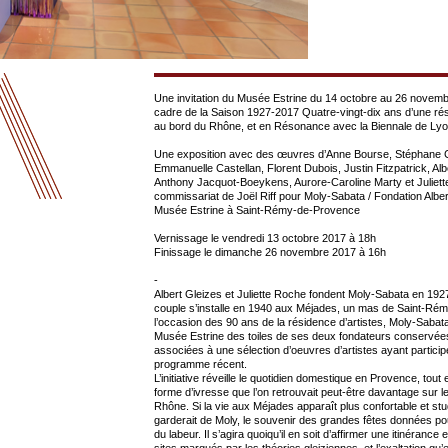
Une invitation du Musée Estrine du 14 octobre au 26 novemb
cadre de la Saison 1927-2017 Quatre-vingt-dix ans d’une rés
au bord du Rhône, et en Résonance avec la Biennale de Ly
Une exposition avec des œuvres d’Anne Bourse, Stéphane C
Emmanuelle Castellan, Florent Dubois, Justin Fitzpatrick, Alb
Anthony Jacquot-Boeykens, Aurore-Caroline Marty et Juliet
commissariat de Joël Riff pour Moly-Sabata / Fondation Albe
Musée Estrine à Saint-Rémy-de-Provence
Vernissage le vendredi 13 octobre 2017 à 18h
Finissage le dimanche 26 novembre 2017 à 16h
-
Albert Gleizes et Juliette Roche fondent Moly-Sabata en 192
couple s’installe en 1940 aux Méjades, un mas de Saint-Ré
l’occasion des 90 ans de la résidence d’artistes, Moly-Sabat
Musée Estrine des toiles de ses deux fondateurs conservées p
associées à une sélection d’oeuvres d’artistes ayant partici
programme récent.
L’initiative réveille le quotidien domestique en Provence, tout
forme d’ivresse que l’on retrouvait peut-être davantage sur l
Rhône. Si la vie aux Méjades apparaît plus confortable et st
garderait de Moly, le souvenir des grandes fêtes données pou
du labeur. Il s’agira quoiqu’il en soit d’affirmer une itinérance
sites marqués par les théories gleiziennes, et l’exaltation qu’