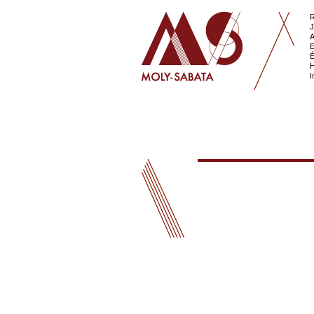
R
J
A
E
É
H
I