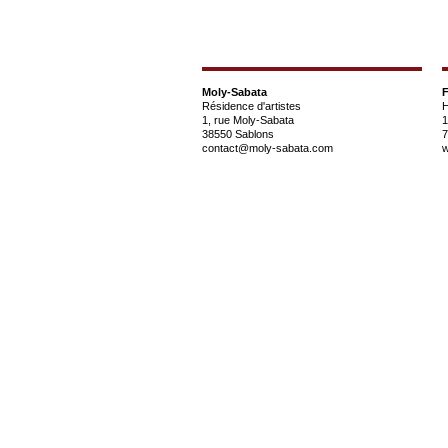
Moly-Sabata
F
Résidence d'artistes
H
1, rue Moly-Sabata
1
38550 Sablons
7
contact@moly-sabata.com
w