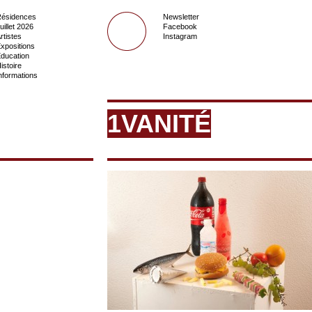
ésidences
Newsletter
uillet 2026
Facebook
rtistes
Instagram
xpositions
ducation
istoire
nformations
1VANITÉ