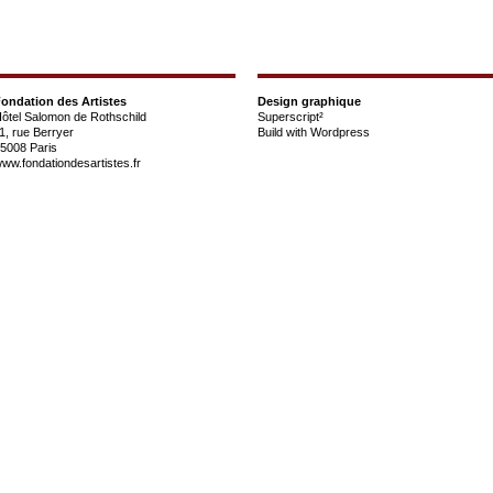
ondation des Artistes
Design graphique
ôtel Salomon de Rothschild
Superscript²
1, rue Berryer
Build with
Wordpress
5008 Paris
ww.fondationdesartistes.fr