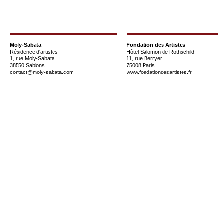
Moly-Sabata
Fondation des Artistes
Résidence d'artistes
Hôtel Salomon de Rothschild
1, rue Moly-Sabata
11, rue Berryer
38550 Sablons
75008 Paris
contact@moly-sabata.com
www.fondationdesartistes.fr