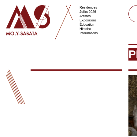
Résidences
Juillet 2026
Artistes
Expositions
Éducation
Histoire
Informations
P