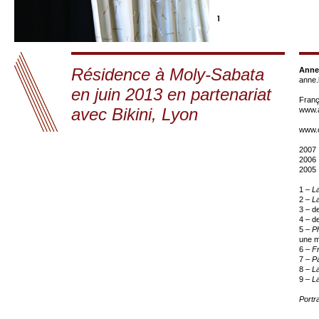
Résidence à Moly-Sabata
Anne
anne
en juin 2013 en partenariat
Franç
avec Bikini, Lyon
www.a
www.c
2007 
2006 
2005 
1 –
L
2 –
L
3 – d
4 – d
5 –
Ph
une m
6 –
F
7 –
P
8 –
L
9 –
La
Portr