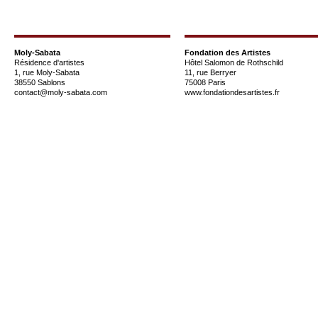
Moly-Sabata
Fondation des Artistes
Résidence d'artistes
Hôtel Salomon de Rothschild
1, rue Moly-Sabata
11, rue Berryer
38550 Sablons
75008 Paris
contact@moly-sabata.com
www.fondationdesartistes.fr