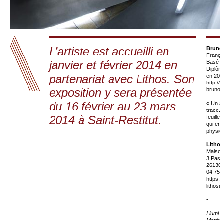
L’artiste est accueilli en
Bruno
Franç
janvier et février 2014 en
Basé 
Diplô
partenariat avec Lithos. Son
en 20
http:
exposition y sera présentée
bruno
du 16 février au 23 mars
« Un 
trace
2014 à Saint-Restitut.
feuill
qui e
physi
Lith
Maiso
3 Pas
26130
04 75
https
litho
-
I lum
Matth