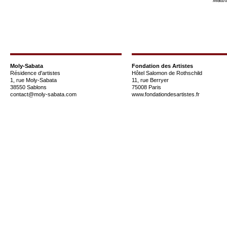
Moly-Sabata
Fondation des Artistes
Résidence d'artistes
Hôtel Salomon de Rothschild
1, rue Moly-Sabata
11, rue Berryer
38550 Sablons
75008 Paris
contact@moly-sabata.com
www.fondationdesartistes.fr