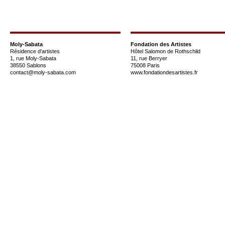
Moly-Sabata
Fondation des Artistes
Résidence d'artistes
Hôtel Salomon de Rothschild
1, rue Moly-Sabata
11, rue Berryer
38550 Sablons
75008 Paris
contact@moly-sabata.com
www.fondationdesartistes.fr