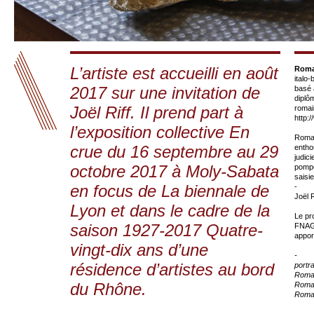
L’artiste est accueilli en août
Roma
italo-
2017 sur une invitation de
basé 
diplô
Joël Riff. Il prend part à
romai
http:
l’exposition collective En
Romai
crue du 16 septembre au 29
enthou
judic
octobre 2017 à Moly-Sabata
pompe
saisi
en focus de La biennale de
-
Joël 
Lyon et dans le cadre de la
Le pro
saison 1927-2017 Quatre-
FNAGP
appor
vingt-dix ans d’une
-
résidence d’artistes au bord
portra
Romai
du Rhône.
Romai
Romai