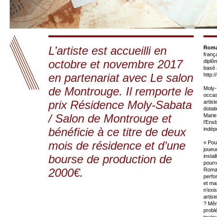
L’artiste est accueilli en
Roma
franç
octobre et novembre 2017
diplô
basé 
en partenariat avec Le salon
http:
de Montrouge. Il remporte le
Moly-
occas
prix Résidence Moly-Sabata
artis
dotat
/ Salon de Montrouge et
Marie
l’Ens
bénéficie à ce titre de deux
indép
mois de résidence et d’une
« Pour
joueu
bourse de production de
instal
pourro
2000€.
Romai
perfo
et mai
n’exis
artis
? Mêm
probl
toujo