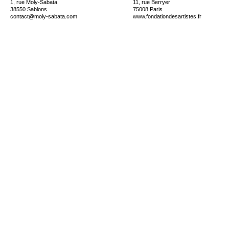
1, rue Moly-Sabata
11, rue Berryer
38550 Sablons
75008 Paris
contact@moly-sabata.com
www.fondationdesartistes.fr