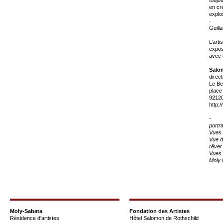
en cre
explo
-
Guill
L’art
expos
avec 
Salo
direct
Le Bef
place
9212
http:
-
portra
Vues 
Vue d’
rêver
Vues 
Moly 
Moly-Sabata
Fondation des Artistes
Résidence d'artistes
Hôtel Salomon de Rothschild