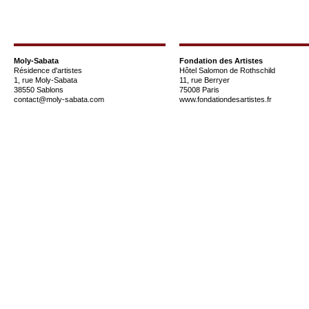
Moly-Sabata
Fondation des Artistes
Résidence d'artistes
Hôtel Salomon de Rothschild
1, rue Moly-Sabata
11, rue Berryer
38550 Sablons
75008 Paris
contact@moly-sabata.com
www.fondationdesartistes.fr