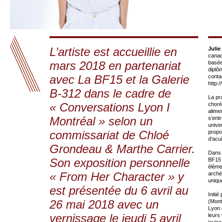
L’artiste est accueillie en
Julie
canad
mars 2018 en partenariat
basée
diplô
avec La BF15 et la Galerie
conta
http:
B-312 dans le cadre de
La pr
« Conversations Lyon I
choré
alime
Montréal » selon un
s’ent
unive
commissariat de Chloé
propos
d’acu
Grondeau & Marthe Carrier.
Dans 
Son exposition personnelle
BF15 
éléme
« From Her Character » y
arché
uniqu
est présentée du 6 avril au
Initi
26 mai 2018 avec un
(Mont
Lyon 
vernissage le jeudi 5 avril
leurs 
jouis