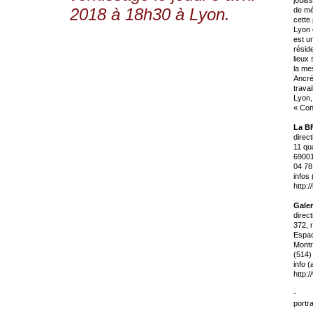
2018 à 18h30 à Lyon.
de mé
cette
Lyon 
est u
résid
lieux
la mes
Ancré
trava
Lyon,
« Conv
La B
direc
11 qu
6900
04 78
infos 
http:/
Galer
direc
372, 
Espa
Montr
(514)
info (
http:
-
portr