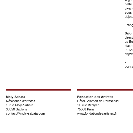
cette
vivan
sous 
objet
-
Franç
Salo
direc
Le Bef
place
9212
http:
-
portra
Moly-Sabata
Fondation des Artistes
Résidence d'artistes
Hôtel Salomon de Rothschild
1, rue Moly-Sabata
11, rue Berryer
38550 Sablons
75008 Paris
contact@moly-sabata.com
www.fondationdesartistes.fr