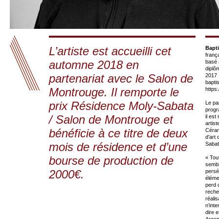
L’artiste est accueilli cet
Bapt
franç
automne 2018 en
basé 
diplô
partenariat avec le Salon de
2017
bapti
Montrouge. Il remporte le
https
prix Résidence Moly-Sabata
Le pa
progr
/ Salon de Montrouge et
il es
artist
bénéficie à ce titre de deux
Céram
d’art
mois de résidence et d’une
Sabat
bourse de production de
« Tou
sembl
2000€.
persé
éléme
perd 
reche
réalis
n’int
dire 
Argen