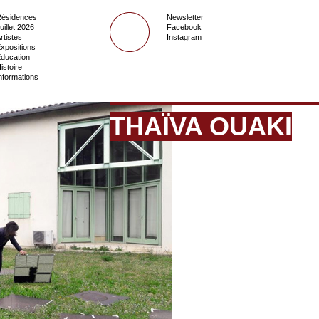
ésidences
Newsletter
uillet 2026
Facebook
rtistes
Instagram
xpositions
ducation
istoire
nformations
THAÏVA OUAKI