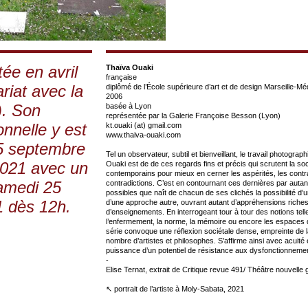
itée en avril
Thaïva Ouaki
française
riat avec la
diplômé de l’École supérieure d’art et de design Marseille-Mé
2006
. Son
basée à Lyon
représentée par la Galerie Françoise Besson (Lyon)
onnelle y est
kt.ouaki (at) gmail.com
www.thaiva-ouaki.com
5 septembre
Tel un observateur, subtil et bienveillant, le travail photogra
2021 avec un
Ouaki est de de ces regards fins et précis qui scrutent la soc
contemporains pour mieux en cerner les aspérités, les contra
samedi 25
contradictions. C’est en contournant ces dernières par auta
possibles que naît de chacun de ses clichés la possibilité d’
 dès 12h.
d’une approche autre, ouvrant autant d’appréhensions riche
d’enseignements. En interrogeant tour à tour des notions tel
l’enfermement, la norme, la mémoire ou encore les espaces 
série convoque une réflexion sociétale dense, empreinte de 
nombre d’artistes et philosophes. S’affirme ainsi avec acuité e
puissance d’un potentiel de résistance aux dysfonctionnem
-
Elise Ternat, extrait de Critique revue 491/ Théâtre nouvelle
↖ portrait de l’artiste à Moly-Sabata, 2021