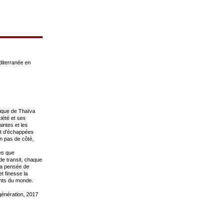
diterranée en
phique de Thaïva
iété et ses
intes et les
nt d’échappées
un pas de côté,
s
les que
de transit, chaque
la pensée de
t finesse la
ents du monde.
 génération, 2017