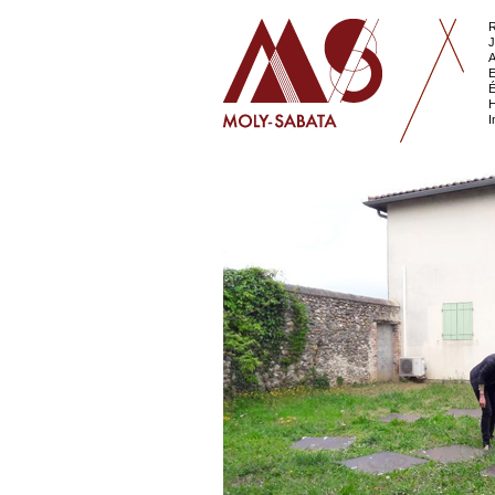
R
J
A
E
É
H
I