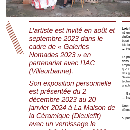
L’artiste est invité en août et
Loïc
né en
septembre 2023 dans le
diplô
basé 
cadre de « Galeries
loic.b
→
in
Nomades 2023 » en
La pr
partenariat avec l’IAC
dans 
empre
(Villeurbanne).
que c
des ge
Selon
Son exposition personnelle
techn
graph
est présentée du 2
→
Ga
décembre 2023 au 20
→
In
janvier 2024 à La Maison de
Une n
décou
la Céramique (Dieulefit)
↖ por
avec un vernissage le