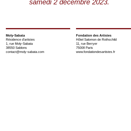
samedi 2 décembre 2023.
Moly-Sabata
Fondation des Artistes
Résidence d'artistes
Hôtel Salomon de Rothschild
1, rue Moly-Sabata
11, rue Berryer
38550 Sablons
75008 Paris
contact@moly-sabata.com
www.fondationdesartistes.fr