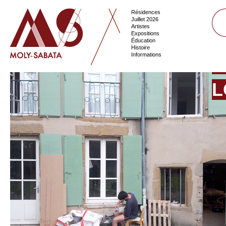
Résidences
Juillet 2026
Artistes
Expositions
Éducation
Histoire
Informations
L