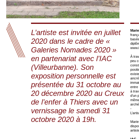
L’artiste est invitée en juillet
Mari
franç
2020 dans le cadre de «
basée
diplô
Galeries Nomades 2020 »
www.
en partenariat avec l’IAC
À tra
peu c
(Villeurbanne). Son
constr
posit
exposition personnelle est
exist
ancré
présentée du 31 octobre au
immaté
entre
20 décembre 2020 au Creux
à tra
d’un 
de l’enfer à Thiers avec un
même 
arché
vernissage le samedi 31
-
L’arti
octobre 2020 à 19h.
Marie
dispo
artis
IAC –