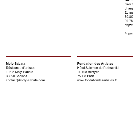
direc
charg
11 ru
69100
04 78
http:/
↖ port
Moly-Sabata
Fondation des Artistes
Résidence d'artistes
Hôtel Salomon de Rothschild
1, rue Moly-Sabata
11, rue Berryer
38550 Sablons
75008 Paris
contact@moly-sabata.com
www.fondationdesartistes.fr