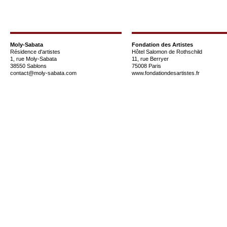
Moly-Sabata
Fondation des Artistes
Résidence d'artistes
Hôtel Salomon de Rothschild
1, rue Moly-Sabata
11, rue Berryer
38550 Sablons
75008 Paris
contact@moly-sabata.com
www.fondationdesartistes.fr