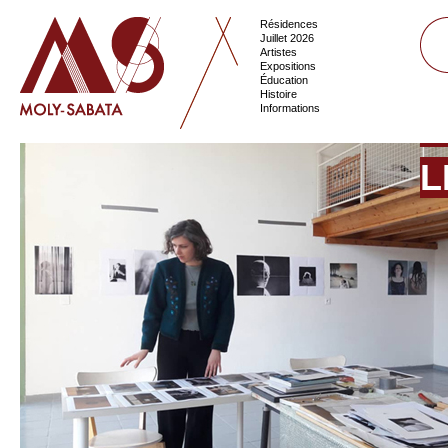
Résidences
Juillet 2026
Artistes
Expositions
Éducation
Histoire
Informations
L