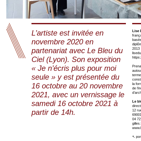
L’artiste est invitée en
Lise
franç
novembre 2020 en
basée
diplô
partenariat avec Le Bleu du
2013
lised
Ciel (Lyon). Son exposition
https
« Je n’écris plus pour moi
Prena
autour
seule » y est présentée du
terme
const
16 octobre au 20 novembre
la for
de l’
2021, avec un vernissage le
d’arc
samedi 16 octobre 2021 à
Le bl
direct
partir de 14h.
12 ru
6900
04 72
gilles
www.l
↖
por