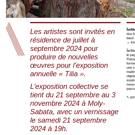
Les artistes sont invités en
Île/M
duo f
résidence de juillet à
basé 
→
in
septembre 2024 pour
Île/M
produire de nouvelles
le pay
Puisan
œuvres pour l’exposition
forme
une s
annuelle « Tilia ».
matér
objets
expér
L’exposition collective se
mouve
pays
tient du 21 septembre au 3
↖ por
novembre 2024 à Moly-
Sabata, avec un vernissage
le samedi 21 septembre
2024 à 19h.