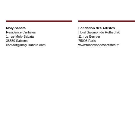
Moly-Sabata
Fondation des Artistes
Résidence d'artistes
Hôtel Salomon de Rothschild
1, rue Moly-Sabata
11, rue Berryer
38550 Sablons
75008 Paris
contact@moly-sabata.com
www.fondationdesartistes.fr