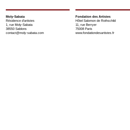
Moly-Sabata
Fondation des Artistes
Résidence d'artistes
Hôtel Salomon de Rothschild
1, rue Moly-Sabata
11, rue Berryer
38550 Sablons
75008 Paris
contact@moly-sabata.com
www.fondationdesartistes.fr