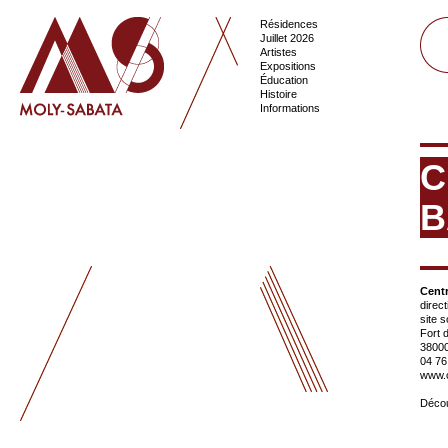
Résidences
Juillet 2026
Artistes
Expositions
Éducation
Histoire
Informations
C
B
Centr
direct
site s
Fort d
38000
04 76
www.c
Décou