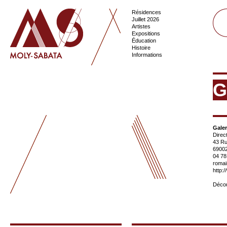
Résidences
Juillet 2026
Artistes
Expositions
Éducation
Histoire
Informations
G
Gale
Direc
43 Ru
6900
04 78
roma
http:
Décou