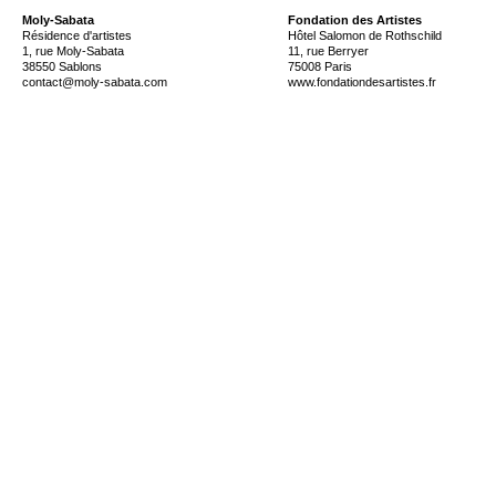
Moly-Sabata
Fondation des Artistes
Résidence d'artistes
Hôtel Salomon de Rothschild
1, rue Moly-Sabata
11, rue Berryer
38550 Sablons
75008 Paris
contact@moly-sabata.com
www.fondationdesartistes.fr