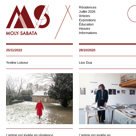
Résidences
Juillet 2026
Artistes
Expositions
Éducation
Histoire
Informations
25/11/2022
28/10/2020
Yveline Loiseur
Lise Dua
L’artiste est invitée en résidence...
L’artiste est invitée en...