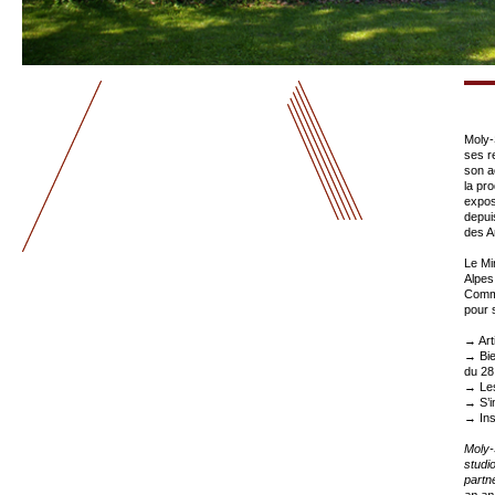
Moly-
ses r
son a
la pr
expos
depui
des Ar
Le Mi
Alpes
Commu
pour 
→
Art
→
Bi
du 28
→
Le
→
S’
→
In
Moly-
studio
partn
an ann