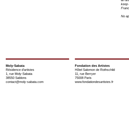
keep 
Franc
No ap
Moly-Sabata
Fondation des Artistes
Résidence d'artistes
Hôtel Salomon de Rothschild
1, rue Moly-Sabata
11, rue Berryer
38550 Sablons
75008 Paris
contact@moly-sabata.com
www.fondationdesartistes.fr