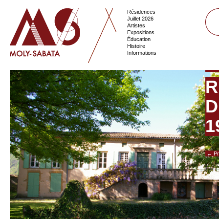
Résidences
Juillet 2026
Artistes
Expositions
Éducation
Histoire
Informations
R
D
1
← Pr