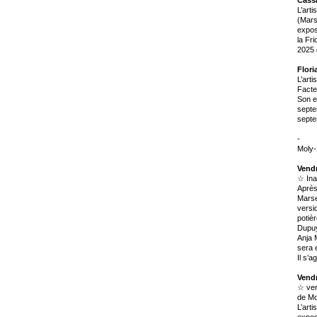
L’arti
(Mars
expos
la Fr
2025 
Flor
L’arti
Facte
Son e
septe
septe
-
Moly-
Vendr
☆ Ina
Après
Marse
versi
potiè
Dupuy
Anja 
sera 
Il s’
Vendr
☆ ver
de M
L’arti
expos