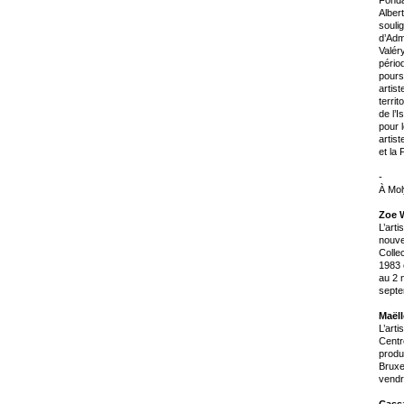
Albert
souli
d’Adm
Valér
pério
pours
artist
terri
de l’
pour l
artis
et la
-
À Mol
Zoe W
L’arti
nouve
Colle
1983 
au 2 
septe
Maël
L’arti
Centr
produ
Bruxe
vendr
Cass