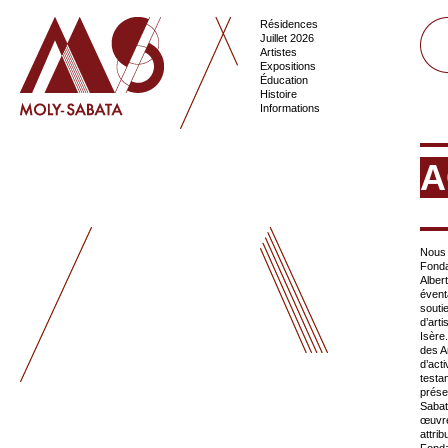
Résidences
Juillet 2026
Artistes
Expositions
Éducation
Histoire
Informations
A
Nous 
Fonda
Alber
éventa
soutie
d’art
Isère
des Ar
d’act
testa
prése
Sabat
œuvre
attri
Fonda