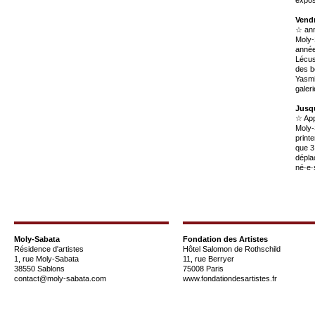
Vendr
☆ ann
Moly-
année
Lécus
des b
Yasmi
galer
Jusq
☆ App
Moly-
print
que 3
déplac
né·e·
Moly-Sabata
Fondation des Artistes
Résidence d'artistes
Hôtel Salomon de Rothschild
1, rue Moly-Sabata
11, rue Berryer
38550 Sablons
75008 Paris
contact@moly-sabata.com
www.fondationdesartistes.fr