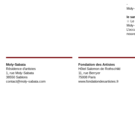
-
Moly-
le sa
☆ Le 
Moly-
L’occ
nouve
Moly-Sabata
Fondation des Artistes
Résidence d'artistes
Hôtel Salomon de Rothschild
1, rue Moly-Sabata
11, rue Berryer
38550 Sablons
75008 Paris
contact@moly-sabata.com
www.fondationdesartistes.fr