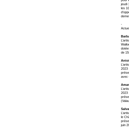
jeudi
les 1
d’oppo
demeu
-
Actue
Barba
L’art
Wallo
dotée 
de 15
Anto
L’art
2023 
prése
avec 
Aman
L’art
2023 
prése
(Vala
Salva
L’art
le Ch
prése
juin 