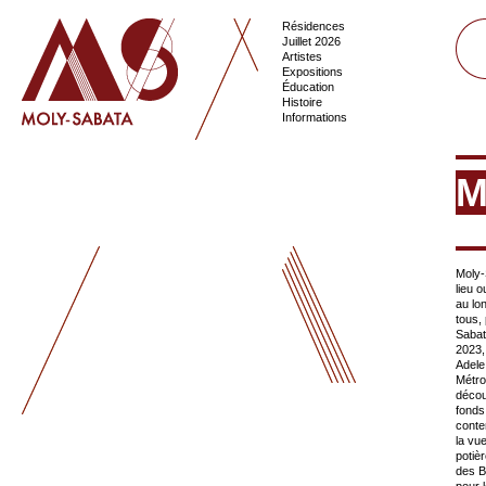
Résidences
Juillet 2026
Artistes
Expositions
Éducation
Histoire
Informations
M
Moly-
lieu o
au lo
tous,
Sabat
2023,
Adele
Métro
décou
fonds
conte
la vu
potiè
des B
pour 