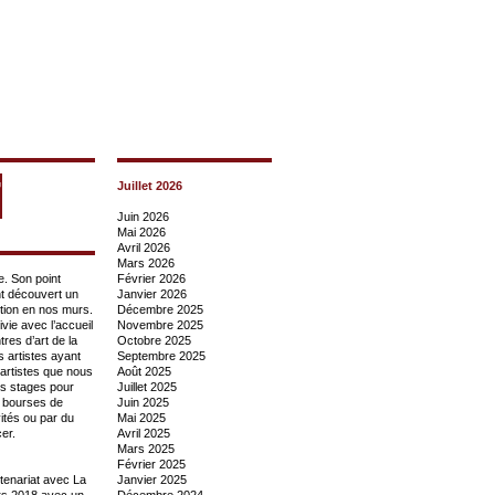
7
Juillet 2026
Juin 2026
Mai 2026
Avril 2026
Mars 2026
e. Son point
Février 2026
nt découvert un
Janvier 2026
tion en nos murs.
Décembre 2025
vie avec l’accueil
Novembre 2025
res d’art de la
Octobre 2025
 artistes ayant
Septembre 2025
 artistes que nous
Août 2025
es stages pour
Juillet 2025
e bourses de
Juin 2025
ités ou par du
Mai 2025
er.
Avril 2025
Mars 2025
Février 2025
tenariat avec La
Janvier 2025
ars 2018 avec un
Décembre 2024