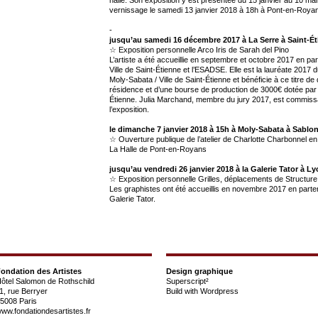
vernissage le samedi 13 janvier 2018 à 18h à Pont-en-Roya
-
jusqu’au samedi 16 décembre 2017 à La Serre à Saint-É
☆ Exposition personnelle Arco Iris de Sarah del Pino
L’artiste a été accueillie en septembre et octobre 2017 en par
Ville de Saint-Étienne et l’ESADSE. Elle est la lauréate 2017
Moly-Sabata / Ville de Saint-Étienne et bénéficie à ce titre d
résidence et d’une bourse de production de 3000€ dotée par la
Étienne. Julia Marchand, membre du jury 2017, est commiss
l’exposition.
le dimanche 7 janvier 2018 à 15h à Moly-Sabata à Sablo
☆ Ouverture publique de l’atelier de Charlotte Charbonnel en
La Halle de Pont-en-Royans
jusqu’au vendredi 26 janvier 2018 à la Galerie Tator à L
☆ Exposition personnelle Grilles, déplacements de Structur
Les graphistes ont été accueillis en novembre 2017 en parten
Galerie Tator.
ondation des Artistes
Design graphique
ôtel Salomon de Rothschild
Superscript²
1, rue Berryer
Build with
Wordpress
5008 Paris
ww.fondationdesartistes.fr