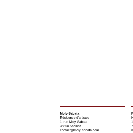
Moly-Sabata
F
Résidence d'artistes
H
1, rue Moly-Sabata
1
38550 Sablons
7
contact@moly-sabata.com
w