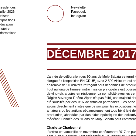
ésidences
Newsletter
uillet 2026
Facebook
rtistes
Instagram
xpositions
ducation
istoire
nformations
DÉCEMBRE 201
L’année de célébration des 90 ans de Moly-Sabata se termin
d’orgue fut l’exposition EN CRUE, avec 2 500 visiteurs qui o
ensemble de 90 œuvres retraçant neuf décennies de produc
Tout au long de l’année, notre mission principale s’est poursui
de vingt-six artistes en résidence. La complicité avec les cent
Région Auvergne-Rhône-Alpes n’a pas faibli, une majorité des
été sollicités par ces lieux de diffusion partenaires. Les onze
avons directement invités que ce soit pour les expositions, l
amateurs ou les actions pédagogiques, ont tous bénéficié d
production, abondées par des aides spécifiques des collectiv
mécénat. L’année des 91 ans de Moly-Sabata peut commenc
Charlotte Charbonnel
L’artiste est accueillie en novembre et décembre 2017 en par
halle. Son exposition y est présentée du 15 janvier au 10 m