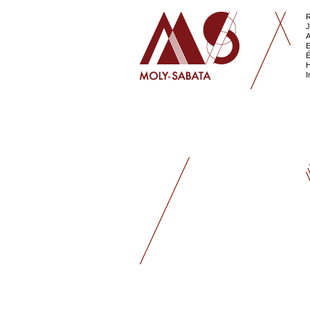
R
J
A
E
É
H
I