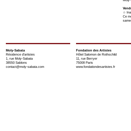
Vendr
☆ Ina
Ce mo
samed
Moly-Sabata
Fondation des Artistes
Résidence d'artistes
Hôtel Salomon de Rothschild
1, rue Moly-Sabata
11, rue Berryer
38550 Sablons
75008 Paris
contact@moly-sabata.com
www.fondationdesartistes.fr