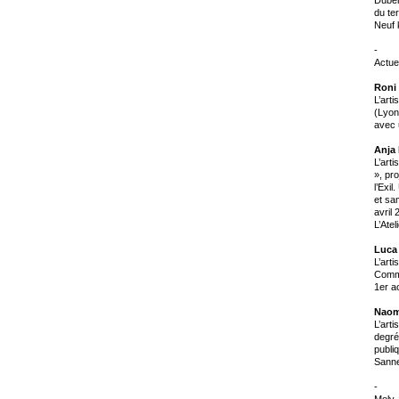
du ter
Neuf 
-
Actue
Roni
L’arti
(Lyon
avec 
Anja
L’art
», pr
l’Exi
et sa
avril 
L’Atel
Luca
L’art
Commu
1er a
Naom
L’art
degré
publi
Sanne
-
Moly-