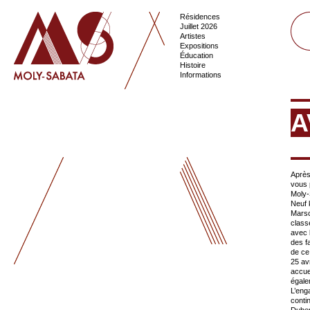
Résidences
Juillet 2026
Artistes
Expositions
Éducation
Histoire
Informations
A
Après
vous 
Moly-
Neuf 
Marsc
classe
avec 
des f
de ce
25 av
accue
égale
L’eng
conti
Duber