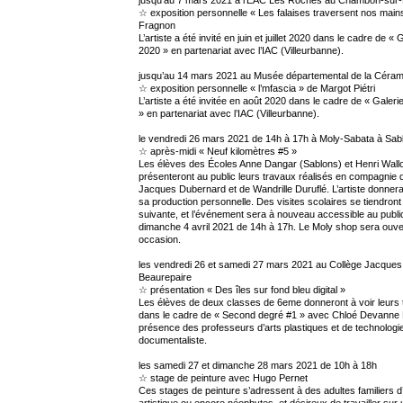
☆ exposition personnelle « Les falaises traversent nos mai
Fragnon
L’artiste a été invité en juin et juillet 2020 dans le cadre de
2020 » en partenariat avec l’IAC (Villeurbanne).
jusqu’au 14 mars 2021 au Musée départemental de la Céra
☆ exposition personnelle « l’mfascia » de Margot Piétri
L’artiste a été invitée en août 2020 dans le cadre de « Gal
» en partenariat avec l’IAC (Villeurbanne).
le vendredi 26 mars 2021 de 14h à 17h à Moly-Sabata à Sab
☆ après-midi « Neuf kilomètres #5 »
Les élèves des Écoles Anne Dangar (Sablons) et Henri Wallo
présenteront au public leurs travaux réalisés en compagnie 
Jacques Dubernard et de Wandrille Duruflé. L’artiste donner
sa production personnelle. Des visites scolaires se tiendront
suivante, et l’événement sera à nouveau accessible au publi
dimanche 4 avril 2021 de 14h à 17h. Le Moly shop sera ouver
occasion.
les vendredi 26 et samedi 27 mars 2021 au Collège Jacques 
Beaurepaire
☆ présentation « Des îles sur fond bleu digital »
Les élèves de deux classes de 6eme donneront à voir leurs 
dans le cadre de « Second degré #1 » avec Chloé Devanne 
présence des professeurs d’arts plastiques et de technologie,
documentaliste.
les samedi 27 et dimanche 28 mars 2021 de 10h à 18h
☆ stage de peinture avec Hugo Pernet
Ces stages de peinture s’adressent à des adultes familiers d
artistique ou encore néophytes, et désireux de travailler sur