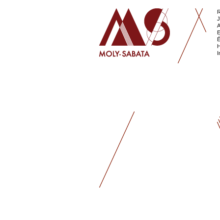
R
J
A
E
É
H
I