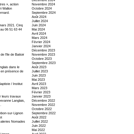
tres », action
Novembre 2024
i Wallon
Octobre 2024
ernard.
Septembre 2024
Août 2024
Juillet 2024
8 mars 2021. Cinq
Juin 2024
 au 06 51 63 44
Mai 2024
Avril 2024
Mars 2024
Février 2024
Janvier 2024
Décembre 2023
e l’Ile de Battoir
Novembre 2023
Octobre 2023
Septembre 2023
nglais dans le
Août 2023
x en présence de
Juillet 2023
Juin 2023
Mai 2023
tiste / Institut
Avril 2023
Mars 2023
Février 2023
 leurs travaux
Janvier 2023
Devanne Langlais,
Décembre 2022
.
Novembre 2022
Octobre 2022
mbon-sur-Lignon
Septembre 2022
et
Août 2022
« Galeries Nomades
Juillet 2022
Juin 2022
Mai 2022
Lignon
Avril 2022