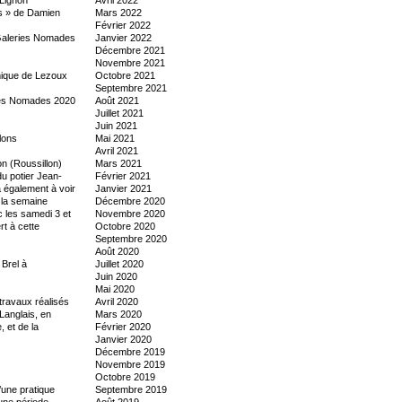
ns » de Damien
Mars 2022
Février 2022
 « Galeries Nomades
Janvier 2022
Décembre 2021
Novembre 2021
mique de Lezoux
Octobre 2021
Septembre 2021
eries Nomades 2020
Août 2021
Juillet 2021
Juin 2021
lons
Mai 2021
Avril 2021
n (Roussillon)
Mars 2021
du potier Jean-
Février 2021
a également à voir
Janvier 2021
 la semaine
Décembre 2020
c les samedi 3 et
Novembre 2020
t à cette
Octobre 2020
Septembre 2020
Août 2020
Brel à
Juillet 2020
Juin 2020
Mai 2020
travaux réalisés
Avril 2020
Langlais, en
Mars 2020
 et de la
Février 2020
Janvier 2020
Décembre 2019
Novembre 2019
Octobre 2019
’une pratique
Septembre 2019
 une période
Août 2019