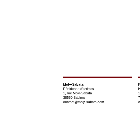
Moly-Sabata
F
Résidence d'artistes
H
1, rue Moly-Sabata
1
38550 Sablons
7
contact@moly-sabata.com
w