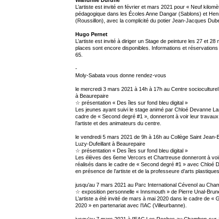
L’artiste est invité en février et mars 2021 pour « Neuf kilomè
pédagogique dans les Écoles Anne Dangar (Sablons) et Henr
(Roussillon), avec la complicité du potier Jean-Jacques Dub
Hugo Pernet
L’artiste est invité à diriger un Stage de peinture les 27 et 2
places sont encore disponibles. Informations et réservations
65.
-
Moly-Sabata vous donne rendez-vous
le mercredi 3 mars 2021 à 14h à 17h au Centre socioculturel d
à Beaurepaire
☆ présentation « Des îles sur fond bleu digital »
Les jeunes ayant suivi le stage animé par Chloé Devanne La
cadre de « Second degré #1 », donneront à voir leur travau
l’artiste et des animateurs du centre.
le vendredi 5 mars 2021 de 9h à 16h au Collège Saint Jean-Bap
Luzy-Dufeillant à Beaurepaire
☆ présentation « Des îles sur fond bleu digital »
Les élèves des 6eme Vercors et Chartreuse donneront à voir
réalisés dans le cadre de « Second degré #1 » avec Chloé 
en présence de l’artiste et de la professeure d’arts plastiques
jusqu’au 7 mars 2021 au Parc International Cévenol au Cha
☆ exposition personnelle « Innsmouth » de Pierre Unal-Brun
L’artiste a été invité de mars à mai 2020 dans le cadre de 
2020 » en partenariat avec l’IAC (Villeurbanne).
jusqu’au 7 mars 2021 à l’EAC Les Roches au Chambon-sur-