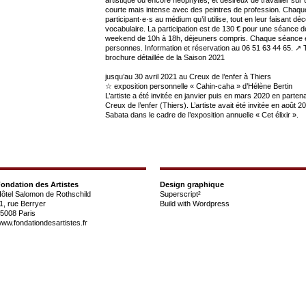
courte mais intense avec des peintres de profession. Chaque a
participant·e·s au médium qu’il utilise, tout en leur faisant dé
vocabulaire. La participation est de 130 € pour une séance 
weekend de 10h à 18h, déjeuners compris. Chaque séance e
personnes. Information et réservation au 06 51 63 44 65. ↗ 
brochure détaillée de la Saison 2021
jusqu’au 30 avril 2021 au Creux de l’enfer à Thiers
☆ exposition personnelle « Cahin-caha » d’Hélène Bertin
L’artiste a été invitée en janvier puis en mars 2020 en parten
Creux de l’enfer (Thiers). L’artiste avait été invitée en août 
Sabata dans le cadre de l’exposition annuelle « Cet élixir ».
ondation des Artistes
Design graphique
ôtel Salomon de Rothschild
Superscript²
1, rue Berryer
Build with
Wordpress
5008 Paris
ww.fondationdesartistes.fr