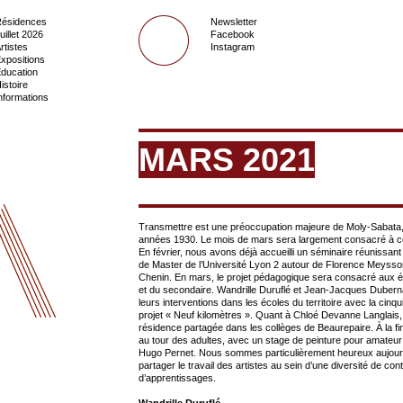
ésidences
Newsletter
uillet 2026
Facebook
rtistes
Instagram
xpositions
ducation
istoire
nformations
MARS 2021
Transmettre est une préoccupation majeure de Moly-Sabata,
années 1930. Le mois de mars sera largement consacré à 
En février, nous avons déjà accueilli un séminaire réunissant
de Master de l’Université Lyon 2 autour de Florence Meysson
Chenin. En mars, le projet pédagogique sera consacré aux é
et du secondaire. Wandrille Duruflé et Jean-Jacques Dubern
leurs interventions dans les écoles du territoire avec la cinq
projet « Neuf kilomètres ». Quant à Chloé Devanne Langlais,
résidence partagée dans les collèges de Beaurepaire. À la fi
au tour des adultes, avec un stage de peinture pour amateur·
Hugo Pernet. Nous sommes particulièrement heureux aujourd
partager le travail des artistes au sein d’une diversité de con
d’apprentissages.
Wandrille Duruflé